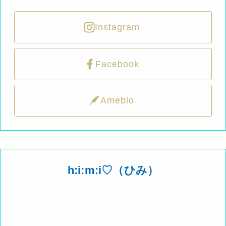
Instagram
Facebook
Ameblo
h:i:m:i♡（ひみ）