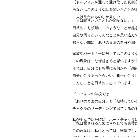
【ドルフィンを通して受け取った真実
あなたはこのような話を聞いたことが
「人は見たいものしか見ない。」
「人は聞きたいことしか聞かない。」
日常的にも頻繁にこのようなことが起
自分や周りがいろんなことを思い込ん
知らない間に、ありのままの自分や周
家族やパートナーに対してもこのよう
この現象は、なぜ起きると思いますか
それは、自分にも相手にも何かを「期
自分がこうあったらいい、相手がこう
こんなことを日常的に思っています。
ドルフィンの学校では、
「ありのままの自分」と「期待してい
チャクラのリーディングで出てくるの
私が学んでいた時に、ハートチャクラ
「私は愛されるために何をしても完璧
この言葉は、私にとっては、衝撃でし