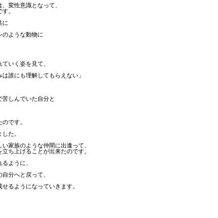
は、変性意識となって、
です。
共に
シのような動物に
。
れていく姿を見て、
みは誰にも理解してもらえない」
で苦しんでいた自分と
たのです。
ました。
しい家族のような仲間に出逢って、
を立ち上げることが出来たのです。
れるように、
の自分へと戻って、
成せるようになっていきます。