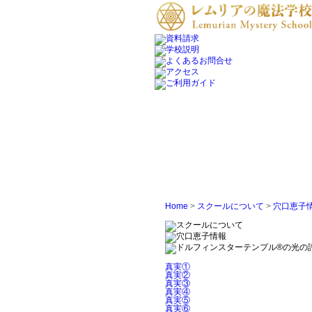
Home
>
スクールについて
>
穴口恵子
真実①
真実②
真実③
真実④
真実⑤
真実⑥