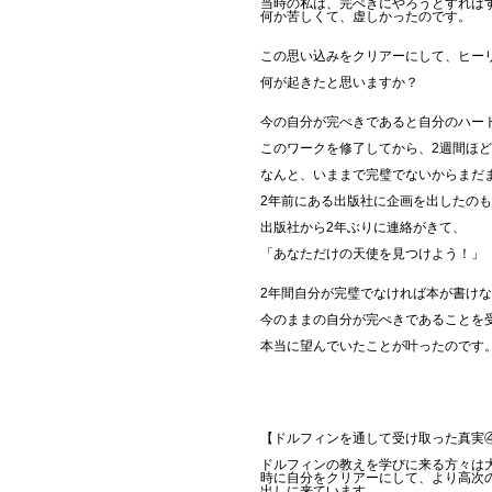
当時の私は、完ぺきにやろうとすれば
何か苦しくて、虚しかったのです。
この思い込みをクリアーにして、ヒー
何が起きたと思いますか？
今の自分が完ぺきであると自分のハー
このワークを修了してから、2週間ほ
なんと、いままで完璧でないからまだ
2年前にある出版社に企画を出したの
出版社から2年ぶりに連絡がきて、
「あなただけの天使を見つけよう！」
2年間自分が完璧でなければ本が書け
今のままの自分が完ぺきであることを
本当に望んでいたことが叶ったのです
【ドルフィンを通して受け取った真実
ドルフィンの教えを学びに来る方々は
時に自分をクリアーにして、より高次
出しに来ています。