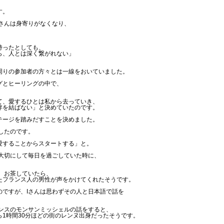
す。
さんは身寄りがなくなり、
持ったとしても、
ら、人とは深く繋がれない」
周りの参加者の方々とは一線をおいていました。
グとヒーリングの中で、
て、愛するひとは私から去っていき、
絆を結ばない」と決めていたのです。
テージを踏みだすことを決めました。
したのです。
愛することからスタートする」と。
、大切にして毎日を過ごしていた時に、
、お茶していたら、
たフランス人の男性が声をかけてくれたそうです。
のですが、Iさんは思わずその人と日本語で話を
ランスのモンサンミッシェルの話をすると、
1時間30分ほどの街のレンヌ出身だったそうです。