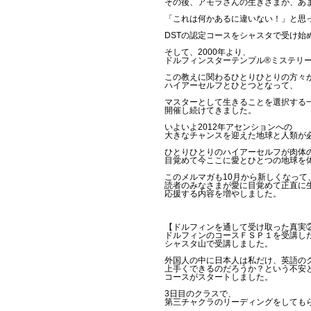
その後、アモラさんの生きざまが、あ
「これは何かあるに違いない！」と思
DSTの認定コースをシャスタで受け始
そして、2000年より、
ドルフィンスターテンプル®ミステリ
この教えに関わるひとりひとりの方々
ハイアーセルフとひとつとなって、
マスターとして生きることを選択する
開催し続けてきました。
いよいよ2012年アセンションへの
大きなチャンスを迎えた地球と人類が
ひとりひとりのハイアーセルフが肉体
目覚めて今ここに愛とひとつの地球を
このメルマガも10月から新しくなって
読者のみなさまが愛に目覚めて正直に
応援する内容を増やしました。
【ドルフィンを通して受け取った真実
ドルフィンのコースＦＳＰ１を受講した
シャスタ山で受講しました。
外国人の中に日本人は私だけ、英語の
上手くできるのだろうか？という不安
コースがスタートしました。
3日目のクラスで、
第三チャクラのリーディングをしても