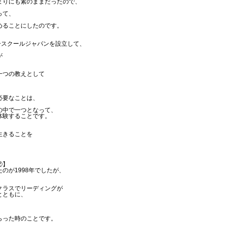
まりにも素のままだったので、
って、
めることにしたのです。
ースクールジャパンを設立して、
が
一つの教えとして
必要なことは、
の中で一つとなって、
体験することです。
、
生きることを
②】
のが1998年でしたが、
クラスでリーディングが
とともに、
らった時のことです。