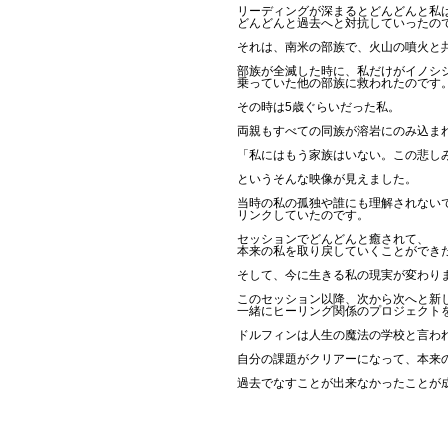
リーディングが深まるとどんどんと私
どんどんと過去へと対抗していったの
それは、南米の部族で、火山の噴火と
部族が全滅した時に、私だけがイノシ
乗っていた他の部族に救われたのです
その時は5歳ぐらいだった私。
両親もすべての同族が溶岩にのみ込ま
「私にはもう家族はいない。この悲し
というそんな映像が見えました。
当時の私の孤独や誰にも理解されない
リンクしていたのです。
セッションでどんどんと癒されて、
本来の私を取り戻していくことができ
そして、今に生きる私の現実が変わり
このセッション以降、次から次へと新
一緒にヒーリング関係のプロジェクト
ドルフィンは人生の魔法の学校と言わ
自分の課題がクリアーになって、本来
過去でなすことが出来なかったことが