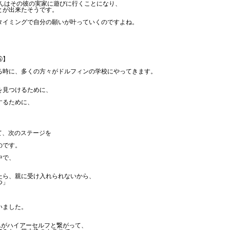
さんはその彼の実家に遊びに行くことになり、
とが出来たそうです。
タイミングで自分の願いが叶っていくのですよね。
⑤】
る時に、多くの方々がドルフィンの学校にやってきます。
を見つけるために、
するために、
。
て、次のステージを
のです。
中で、
たら、親に受け入れられないから、
つ」
いました。
んがハイアーセルフと繋がって、