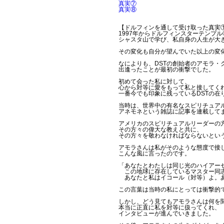
真実⑦
真実⑧
【ドルフィンを通して受け取った真実
1997年からドルフィンスターテンプル
シャスタ山で学び、私自身の人生が大
その変化も自分が望んでいた以上の変
なによりも、DSTの創始者のアモラ・
出逢ったことが最初の衝撃でした。
初めて会った私に対して、
心から対等に愛をもって私と接してく
一番今でも印象に残っているDSTの在
当時は、世界中の有名なスピリチュア
アネモネという雑誌に記事を連載して
アメリカのスピリチュアルリーダーの
その方々の偉大な教えと共に、
その方々を敬わなければならないとい
アモラさんは私がそのような態度で接
こんな風に言ったのです。
「あなたとわたしは同じ光のハイアー
この地球に存在しているマスター同
あなたと私はイコール（対等）よ。あ
この言葉は当時の私にとっては衝撃的
しかし、どう見てもアモラさんは何を
本当に正直に私を対等に扱ってくれ、
インタビューが進んでいきました。