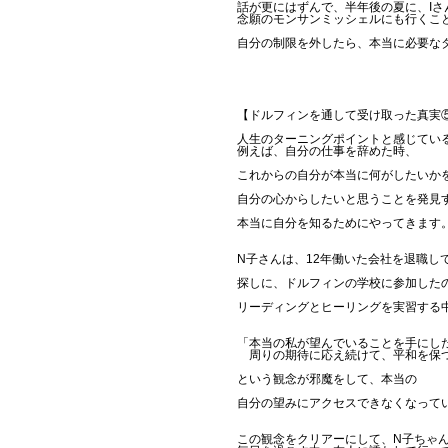
話が更にはずんで、半年後の夏に、I
念願のモンサンミッシェルにも行くこ
自分の制限を外したら、本当に必要な
【ドルフィンを通して受け取った真実
人生のターニングポイントと感じてい
例えば、自分の仕事を辞めた時、
これからの自分が本当に何がしたいか
自分の心からしたいと思うことを発見
本当に自分を知るためにやってきます
N子さんは、12年働いた会社を退職し
探しに、ドルフィンの学校に参加した
リーディングとヒーリングを実習する
「本当の私が望んでいることを手にし
周りの期待に応え続けて、平和を保
という観念が邪魔をして、本当の
自分の望みにアクセスできなくなって
この観念をクリアーにして、N子ちゃ