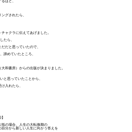
するほど、
リングされたら、
トチャクラに伝えてあげました。
どしたら、
まだだと思っていたので、
も、諦めていたところ、
（大和書房）からの出版が決まりました。
ないと思っていたことから、
受け入れたら、
。
④】
大抵の場合、人生の大転換期の
の自分から新しい人生に向かう答えを