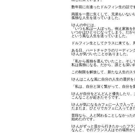
数年前に出逢ったドルフィン生の話で
両親を一度に失くして、兄弟もいないI
孤独な人生を送っていました。
Iさんの中には、
「いつも私は一人ぼっち。例え家族を
いつかはひとりになってしまう。だか
という風な人生を送っていました。
ドルフィン生としてクラスに来ても、
ある日、ハートチャクラのリーディン
Iさんが気づいたことがありました。
「私から孤独を選んでいたこと。そし
私は孤独になる。だから、誰とも深い
この制限を解放して、新たな人生のス
Iさんはこんな風に自分の人生の選択を
「私は、自分と深く繋がって、自分を
Iさんが自分をどんどんと優先したり
こんなことが起きたそうです。
Iさんが気になるカフェに一人で入って
たまたま、ひとりでカフェに入ってき
普段なら、人と関わることしなかった
始めたのです。
Iさんがずっと昔から行きたかったフ
なんと、そのフランス人はその場所から