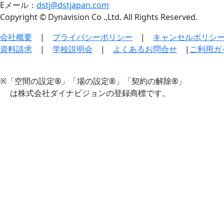
Eメール：
dstj@dstjapan.com
Copyright © Dynavision Co .,Ltd. All Rights Reserved.
会社概要
|
プライバシーポリシー
|
キャンセルポリシ
資料請求
|
学校説明会
|
よくあるお問合せ
|
ご利用ガ
※「空間の設定®」「場の設定®」「契約の解除®」
は株式会社ダイナビジョンの登録商標です。