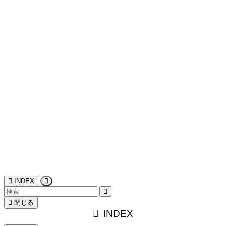
YouTube
アンバサダー活動
イベント
スピフェス☆レムリアの魔法学校ヒーラーズによ
るチャネリングメッセージ
チャネリングメッセージ
レムリアの魔法学校
レムリアンレポーター
今月のエネルギーについてのメッセージ
今週のスピリチュアルメッセージ
個人セッション
新月満月チャネリングメッセージ
未分類
特集記事
美容・健康
連載コラム
INDEX
閉じる
INDEX