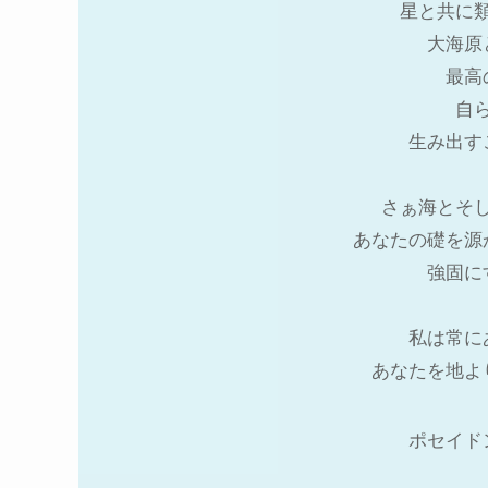
星と共に
大海原
最高
自
生み出す
さぁ海とそ
あなたの礎を源
強固に
私は常に
あなたを地よ
ポセイド