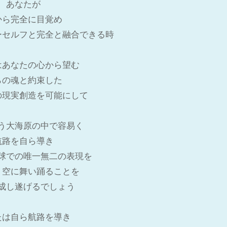
あなたが
から完全に目覚め
ーセルフと完全と融合できる時
はあなたの心から望む
らの魂と約束した
の現実創造を可能にして
う大海原の中で容易く
航路を自ら導き
球での唯一無二の表現を
、空に舞い踊ることを
成し遂げるでしょう
たは自ら航路を導き