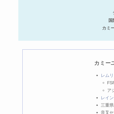
国
カミ
カミー
レムリ
F
ア
レイン
三重県
音叉セ