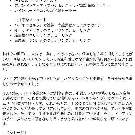
└多次元ヒプノセラピスト
アバンダンティア・アバンダンス・ レイ認定遠隔ヒーラー
レインボードラゴン認定遠隔ヒーラー
【得意なメニュー】
ハイヤーセルフ、守護神、守護天使からのメッセージ
オーラやチャクラのクリアリング、ヒーリング
過去性のクリアリング、ヒーリング
黒魔術、シンボルのクリアリング、ヒーリング
私は心の奥底に、自分は、存在してはいけない、価値も無く早く消えてしまえば
いい…何処にいても何をしていても違和感しかなく誰かの為に何かをしなければ
存在を許されない、そしてボロボロになればいい…と本気で思って生きて来まし
た。
レムリアに強く惹かれていましたが、たどり着くことも出来ず、自分を諦める事
しか出来ませんでした。
そんな私が、2020年風の時代の到来と共に、不要だった物や繋がりなどが自然
と外れていき、それまで属していた場所からパラレルジャンプして2022年にレ
ムリアの魔法学校へ入学。それからと言うもの今まで自分に課していた思い込み
や契約をどんどん外してクリアにしていき、本来の自分を取り戻していく事が出
来ました。そして今、生きる喜びや楽しみに目覚めています。更に、ドルフィン
の学びに参加させて頂きながら日々学びと気づきの中で成長させて頂いていま
す。
【メッセージ】