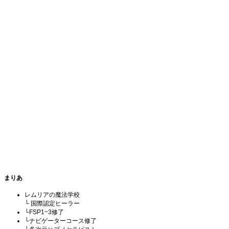
まりあ
レムリアの魔法学校
└ 国際認定ヒーラー
└FSP1~3修了
└ナビゲーターコース修了