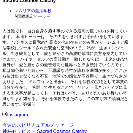
Sacred Cosmos Catchy
レムリアの魔法学校
└国際認定ヒーラー
人は誰でも、自分自身を癒す事のできる最高の癒しの力を持ってい
ます。 私達ヒーラーは、その力を引き出すお手伝いをしていきま
す。 ワンネスに目覚めた高次の光の存在とのみ繋がり、レムリア魔
法学校にシールドされた安全な空間の中で、 私が、生きエンジェ
ル、生き観音として、愛と豊かさの高波動領域に貴方を案内してい
きます。 ハイヤーセルフの高波動と一致したならば、 未来のあなた
自身が、愛と豊かさの最善最高な世界へと導き続けていくのです。
私は物心着いた時から、不思議な時空が訪れる瞬間が多く、ここか
ら抜け出せなくなる不安、地球での感覚が不器用で、生きづらさが
ありました。 ドルフィンと出会い、それを個性の宝物として本質の
自分で存在し、感謝して生きることで、たとえ一見ネガティブに見
える出来事が起こっても、それはいずれ、ありがたいあり得ない奇
跡が生まれ繋がる。 それを体験できたのも、この在り方の賜物だと
思います。弥栄♡
Instagram
今週のスピリチュアルメッセージ
神秘セラピスト Sacred Cosmos Catchy