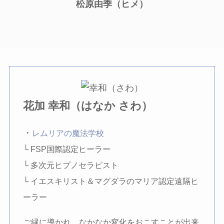
松原由季（ヒメ）
花加 幸和（はなか さわ）
・
レムリアの魔法学校
└ FSP国際認定ヒーラー
└ 多次元ヒプノセラピスト
└ イエスキリスト＆マグダラのマリア認定遠隔ヒ
ーラー
ご縁に導かれ、なかなか変化をおこすことが出来